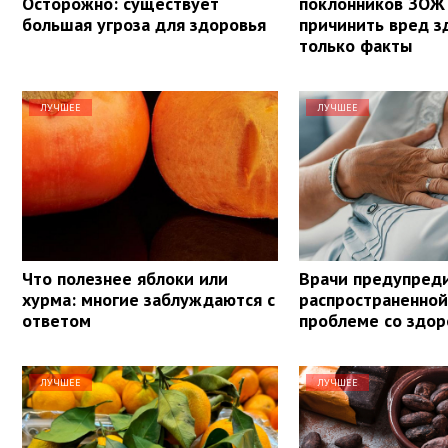
Осторожно: существует
поклонников ЗОЖ
большая угроза для здоровья
причинить вред з
только факты
ЛУЧШЕЕ
ЛУЧШЕЕ
Что полезнее яблоки или
Врачи предупред
хурма: многие заблуждаются с
распространенной
ответом
проблеме со здо
ЛУЧШЕЕ
ЛУЧШЕЕ