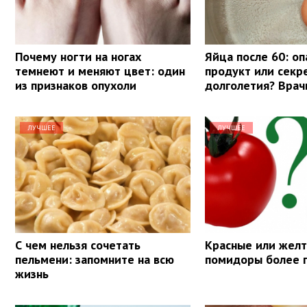
Почему ногти на ногах
Яйца после 60: о
темнеют и меняют цвет: один
продукт или секр
из признаков опухоли
долголетия? Врач
ЛУЧШЕЕ
ЛУЧШЕЕ
С чем нельзя сочетать
Красные или желт
пельмени: запомните на всю
помидоры более 
жизнь