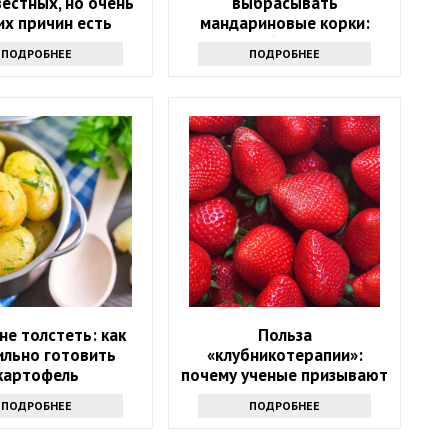
естных, но очень
выбрасывать
их причин есть
мандариновые корки:
у как можно чаще
лучше залейте их уксусом
ПОДРОБНЕЕ
ПОДРОБНЕЕ
 не толстеть: как
Польза
ильно готовить
«клубникотерапии»:
картофель
почему ученые призывают
людей в возрасте 50+
ПОДРОБНЕЕ
ПОДРОБНЕЕ
налегать на эту ягоду