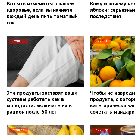
Вот что изменится в вашем
Кому и почему не
здоровье, если вы начнете
яблоки: серьезны
каждый день пить томатный
последствия
сок
ЛУЧШЕЕ
ЛУЧШЕЕ
Эти продукты заставят ваши
Чтобы не навреди
суставы работать как в
продукта, с кото
молодости: включите их в
категорически з
рацион после 60 лет
сочетать мандар
ЛУЧШЕЕ
ЛУЧШЕЕ