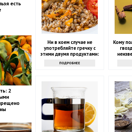
льзя есть
е
Ни в коем случае не
Кому по
употребляйте гречку с
гвоз
этими двумя продуктами:
неизв
возможны опасные
ПОДРОБНЕЕ
последствия
ть: 2
рыми
апрещено
ины