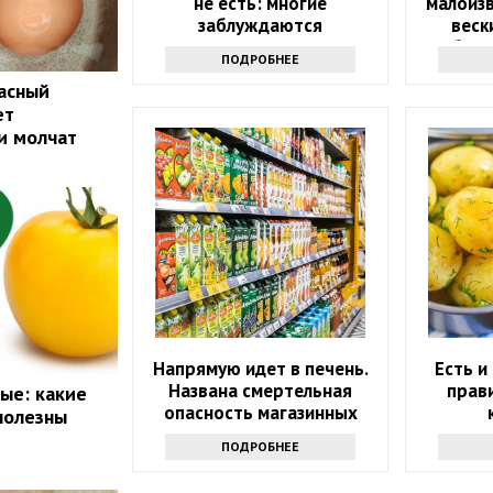
не есть: многие
малоизв
заблуждаются
веск
клубник
ПОДРОБНЕЕ
пасный
ет
и молчат
Напрямую идет в печень.
Есть и
Названа смертельная
прав
ые: какие
опасность магазинных
полезны
соков
ПОДРОБНЕЕ