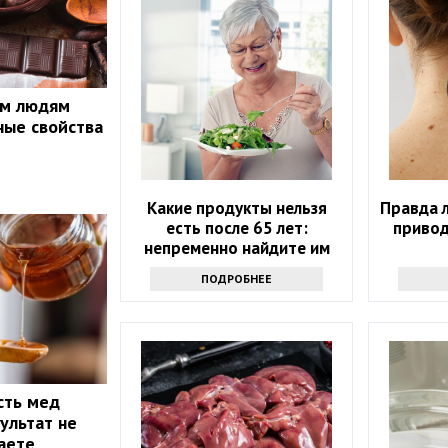
ым людям
ные свойства
Какие продукты нельзя
Правда 
есть после 65 лет:
привод
непременно найдите им
замену
ПОДРОБНЕЕ
сть мед
ультат не
маете