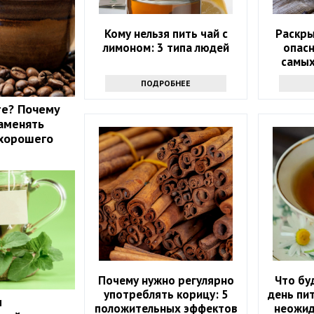
Кому нельзя пить чай с
Раскр
лимоном: 3 типа людей
опасн
самых
ПОДРОБНЕЕ
те? Почему
аменять
 хорошего
Почему нужно регулярно
Что бу
употреблять корицу: 5
день пит
и
положительных эффектов
неожид