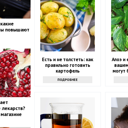
 какие
ты повышают
Есть и не толстеть: как
Алоэ и
правильно готовить
вашем
картофель
могут 
ваш
ПОДРОБНЕЕ
жает
 лекарств?
 магазине