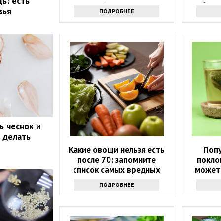
ь: есть
Обрат
вья
ПОДРОБНЕЕ
э
ь чеснок и
о делать
Какие овощи нельзя есть
Поп
после 70: запомните
покло
список самых вредных
может
продуктов
здоров
ПОДРОБНЕЕ