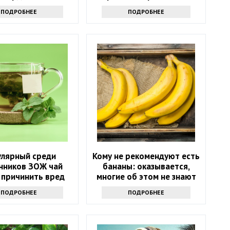
ите внимание на
ПОДРОБНЕЕ
ПОДРОБНЕЕ
тот список
улярный среди
Кому не рекомендуют есть
нников ЗОЖ чай
бананы: оказывается,
 причинить вред
многие об этом не знают
ью: только факты
ПОДРОБНЕЕ
ПОДРОБНЕЕ