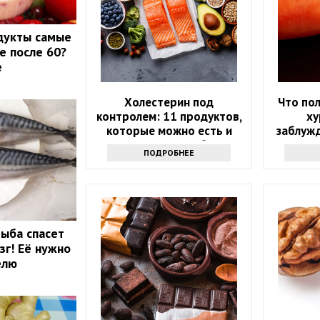
дукты самые
е после 60?
е
Холестерин под
Что пол
контролем: 11 продуктов,
ху
которые можно есть и
заблуж
которых стоит избегать
ПОДРОБНЕЕ
рыба спасет
зг! Её нужно
елю