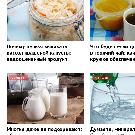
Почему нельзя выливать
Что будет если д
рассол квашеной капусты:
в горячий чай: ка
недооцененный продукт
кружке обеспечен
ЛУЧШЕЕ
ЛУЧШЕЕ
Многие даже не подозревают:
Думаете, минерал