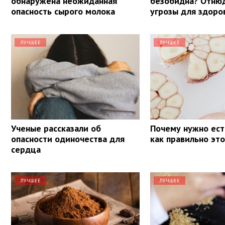
обнаружена неожиданная
безобидна? Отнюд
опасность сырого молока
угрозы для здоро
ЛУЧШЕЕ
ЛУЧШЕЕ
Ученые рассказали об
Почему нужно ест
опасности одиночества для
как правильно эт
сердца
ЛУЧШЕЕ
ЛУЧШЕЕ