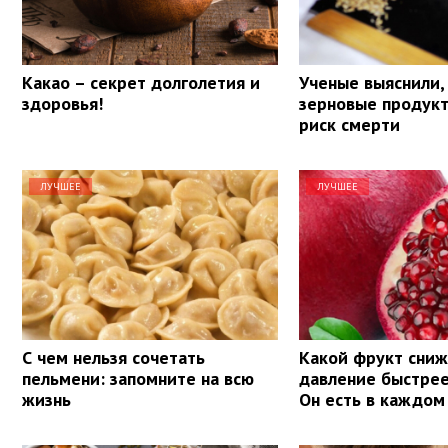
Какао – секрет долголетия и
Ученые выяснили,
здоровья!
зерновые продук
риск смерти
ЛУЧШЕЕ
ЛУЧШЕЕ
С чем нельзя сочетать
Какой фрукт сни
пельмени: запомните на всю
давление быстрее
жизнь
Он есть в каждом