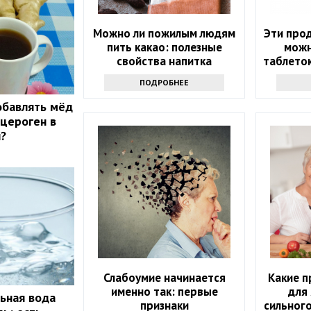
Можно ли пожилым людям
Эти прод
пить какао: полезные
можн
свойства напитка
таблеток
ПОДРОБНЕЕ
обавлять мёд
нцероген в
?
Слабоумие начинается
Какие 
именно так: первые
для 
ьная вода
признаки
сильного