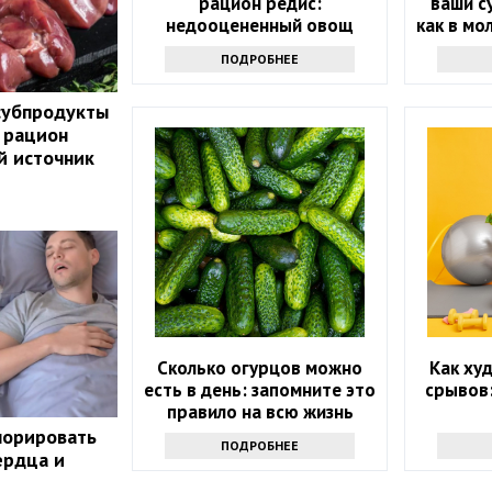
рацион редис:
ваши с
недооцененный овощ
как в мо
их в ра
ПОДРОБНЕЕ
субпродукты
 рацион
й источник
Сколько огурцов можно
Как худ
есть в день: запомните это
срывов
правило на всю жизнь
норировать
ПОДРОБНЕЕ
ердца и