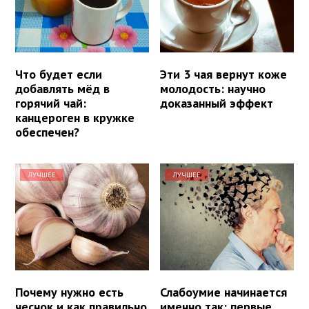
Что будет если
Эти 3 чая вернут коже
добавлять мёд в
молодость: научно
горячий чай:
доказанный эффект
канцероген в кружке
обеспечен?
ЛУЧШЕЕ
ЛУЧШЕЕ
Почему нужно есть
Слабоумие начинается
чеснок и как правильно
именно так: первые